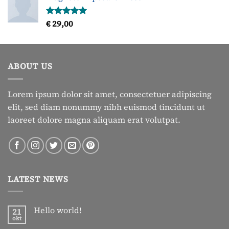
€
29,00
Gewaardeerd
5.00
uit 5
ABOUT US
Lorem ipsum dolor sit amet, consectetuer adipiscing
elit, sed diam nonummy nibh euismod tincidunt ut
laoreet dolore magna aliquam erat volutpat.
LATEST NEWS
Hello world!
21
okt
Geen
reacties