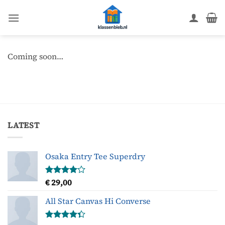
Ga
naar
inhoud
Coming soon…
LATEST
Osaka Entry Tee Superdry
€
29,00
Gewaardeerd
4.00
uit
5
All Star Canvas Hi Converse