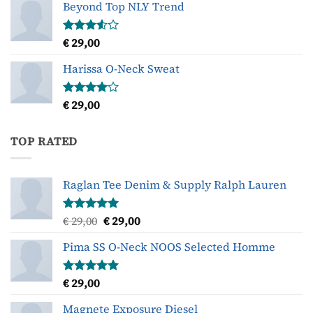
Beyond Top NLY Trend
€
29,00
Gewaardeerd
3.50
uit
5
Harissa O-Neck Sweat
€
29,00
Gewaardeerd
4.00
uit
5
TOP RATED
Raglan Tee Denim & Supply Ralph Lauren
Oorspronkelijke
Huidige
€
29,00
€
29,00
Gewaardeerd
5.00
uit 5
prijs
prijs
Pima SS O-Neck NOOS Selected Homme
was:
is:
€ 29,00.
€ 29,00.
€
29,00
Gewaardeerd
5.00
uit 5
Magnete Exposure Diesel