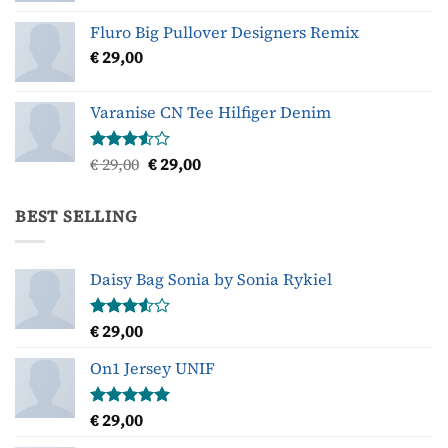
Gewaardeerd
4.33
uit 5
Fluro Big Pullover Designers Remix
€
29,00
Varanise CN Tee Hilfiger Denim
Oorspronkelijke
Huidige
€
29,00
€
29,00
Gewaardeerd
3.50
uit
prijs
prijs
5
was:
is:
BEST SELLING
€ 29,00.
€ 29,00.
Daisy Bag Sonia by Sonia Rykiel
€
29,00
Gewaardeerd
3.50
uit
5
On1 Jersey UNIF
€
29,00
Gewaardeerd
5.00
uit 5