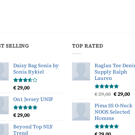
ST SELLING
TOP RATED
Daisy Bag Sonia by
Raglan Tee Den
Sonia Rykiel
Supply Ralph
Lauren
€
29,00
Gewaardeerd
3.50
uit
Oorspron
H
€
29,00
€
29,00
Gewaardeerd
5
On1 Jersey UNIF
5.00
uit 5
prijs
pr
Pima SS O-Neck
was:
is
NOOS Selected
€ 29,00.
€ 
€
29,00
Gewaardeerd
Homme
5.00
uit 5
Beyond Top NLY
Trend
€
29,00
Gewaardeerd