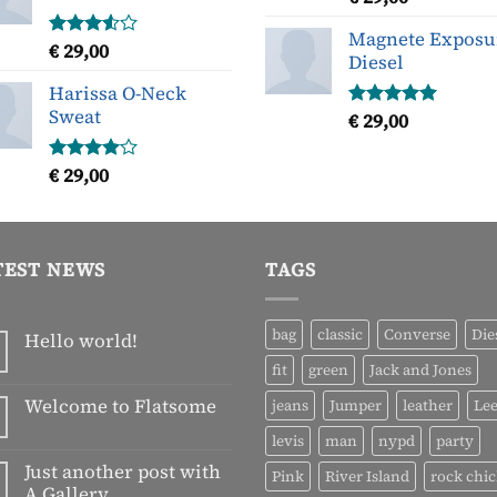
5.00
uit 5
Magnete Exposu
€
29,00
Gewaardeerd
Diesel
3.50
uit
5
Harissa O-Neck
Sweat
€
29,00
Gewaardeerd
5.00
uit 5
€
29,00
Gewaardeerd
4.00
uit
5
TEST NEWS
TAGS
bag
classic
Converse
Die
Hello world!
Geen
fit
green
Jack and Jones
reacties
op
Welcome to Flatsome
jeans
Jumper
leather
Le
Hello
world!
Geen
levis
man
nypd
party
reacties
op
Just another post with
Pink
River Island
rock chi
Welcome
A Gallery
to