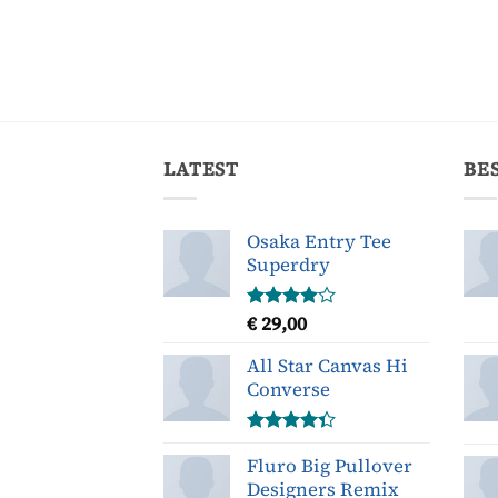
LATEST
BE
Osaka Entry Tee
Superdry
€
29,00
Gewaardeerd
4.00
uit
5
All Star Canvas Hi
Converse
Gewaardeerd
Fluro Big Pullover
4.33
uit 5
Designers Remix