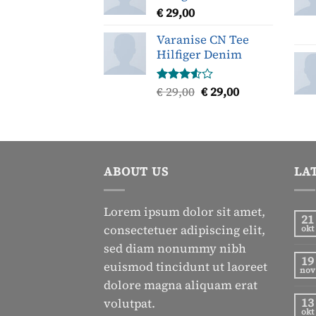
€
29,00
Varanise CN Tee
Hilfiger Denim
Oorspronkelijke
Huidige
€
29,00
€
29,00
Gewaardeerd
3.50
uit
prijs
prijs
5
was:
is:
€ 29,00.
€ 29,00.
ABOUT US
LA
Lorem ipsum dolor sit amet,
21
consectetuer adipiscing elit,
okt
sed diam nonummy nibh
19
euismod tincidunt ut laoreet
nov
dolore magna aliquam erat
13
volutpat.
okt