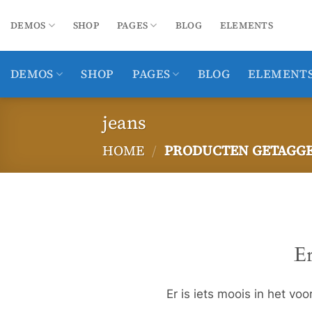
Ga
naar
DEMOS
SHOP
PAGES
BLOG
ELEMENTS
inhoud
DEMOS
SHOP
PAGES
BLOG
ELEMENT
jeans
HOME
/
PRODUCTEN GETAGGE
Ga
naar
de
inhoud
Er
Er is iets moois in het v