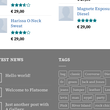
5.00
uit 5
Magnete Exposu
€
29,00
Gewaardeerd
Diesel
3.50
uit
5
Harissa O-Neck
Sweat
€
29,00
Gewaardeerd
5.00
uit 5
€
29,00
Gewaardeerd
4.00
uit
5
TEST NEWS
TAGS
bag
classic
Converse
Die
Hello world!
Geen
fit
green
Jack and Jones
reacties
op
Welcome to Flatsome
jeans
Jumper
leather
Le
Hello
world!
Geen
levis
man
nypd
party
reacties
op
Just another post with
Pink
River Island
rock chi
Welcome
A Gallery
to