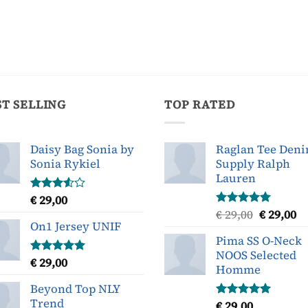
ST SELLING
TOP RATED
Daisy Bag Sonia by
Raglan Tee Den
Sonia Rykiel
Supply Ralph
Lauren
€
29,00
Gewaardeerd
3.50
uit
Oorspron
H
€
29,00
€
29,00
Gewaardeerd
5
On1 Jersey UNIF
5.00
uit 5
prijs
pr
Pima SS O-Neck
was:
is
NOOS Selected
€ 29,00.
€ 
€
29,00
Gewaardeerd
Homme
5.00
uit 5
Beyond Top NLY
Trend
€
29,00
Gewaardeerd