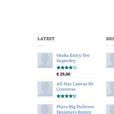
LATEST
BE
Osaka Entry Tee
Superdry
€
29,00
Gewaardeerd
4.00
uit
5
All Star Canvas Hi
Converse
Gewaardeerd
Fluro Big Pullover
4.33
uit 5
Designers Remix