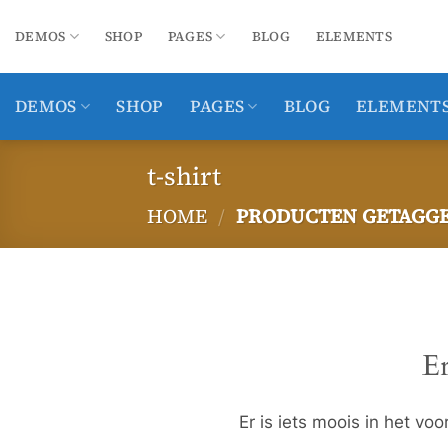
Ga
naar
DEMOS
SHOP
PAGES
BLOG
ELEMENTS
inhoud
DEMOS
SHOP
PAGES
BLOG
ELEMENT
t-shirt
HOME
/
PRODUCTEN GETAGGED
Ga
naar
de
inhoud
Er
Er is iets moois in het v