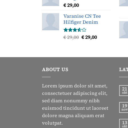
€
29,00
Varanise CN Tee
Hilfiger Denim
Oorspronkelijke
Huidige
€
29,00
€
29,00
Gewaardeerd
3.50
uit
prijs
prijs
5
was:
is:
€ 29,00.
€ 29,00.
ABOUT US
LA
Lorem ipsum dolor sit amet,
21
consectetuer adipiscing elit,
okt
sed diam nonummy nibh
19
euismod tincidunt ut laoreet
nov
dolore magna aliquam erat
13
volutpat.
okt