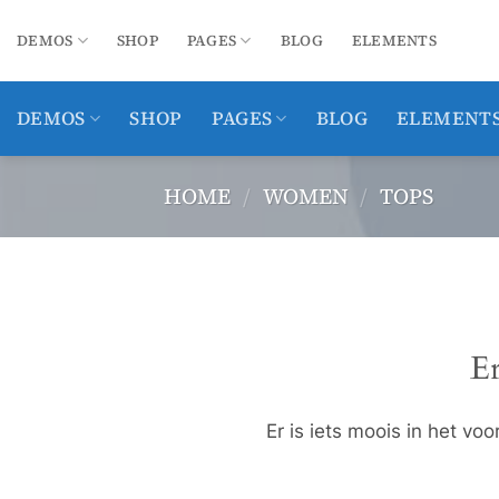
Ga
naar
DEMOS
SHOP
PAGES
BLOG
ELEMENTS
inhoud
DEMOS
SHOP
PAGES
BLOG
ELEMENT
HOME
/
WOMEN
/
TOPS
Ga
naar
de
inhoud
Er
Er is iets moois in het v