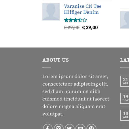
Varanise CN Tee
Hilfiger Denim
Oorspronkelijke
Huidige
€
29,00
€
29,00
Gewaardeerd
3.50
uit
prijs
prijs
5
was:
is:
€ 29,00.
€ 29,00.
ABOUT US
LA
Lorem ipsum dolor sit amet,
21
consectetuer adipiscing elit,
okt
sed diam nonummy nibh
19
euismod tincidunt ut laoreet
nov
dolore magna aliquam erat
13
volutpat.
okt