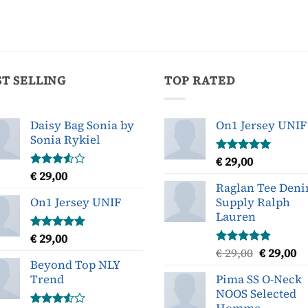
ST SELLING
TOP RATED
Daisy Bag Sonia by
On1 Jersey UNIF
Sonia Rykiel
€
29,00
Gewaardeerd
5.00
uit 5
€
29,00
Gewaardeerd
3.50
uit
Raglan Tee Den
5
On1 Jersey UNIF
Supply Ralph
Lauren
€
29,00
Gewaardeerd
5.00
uit 5
Oorspron
H
€
29,00
€
29,00
Gewaardeerd
Beyond Top NLY
5.00
uit 5
prijs
pr
Trend
Pima SS O-Neck
was:
is
NOOS Selected
€ 29,00.
€ 