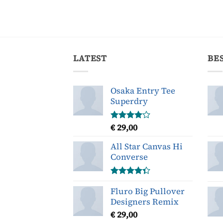
LATEST
BE
Osaka Entry Tee
Superdry
€
29,00
Gewaardeerd
4.00
uit
5
All Star Canvas Hi
Converse
Gewaardeerd
Fluro Big Pullover
4.33
uit 5
Designers Remix
€
29,00