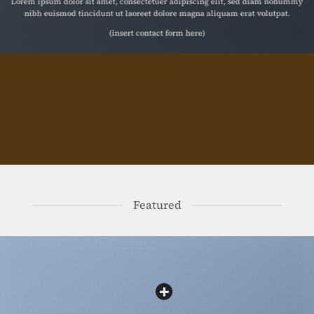
Lorem ipsum dolor sit amet, consectetuer adipiscing elit, sed diam nonummy
nibh euismod tincidunt ut laoreet dolore magna aliquam erat volutpat.
(insert contact form here)
Featured