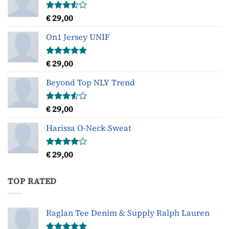
€
29,00
Gewaardeerd
3.50
uit
5
On1 Jersey UNIF
€
29,00
Gewaardeerd
5.00
uit 5
Beyond Top NLY Trend
€
29,00
Gewaardeerd
3.50
uit
5
Harissa O-Neck Sweat
€
29,00
Gewaardeerd
4.00
uit
5
TOP RATED
Raglan Tee Denim & Supply Ralph Lauren