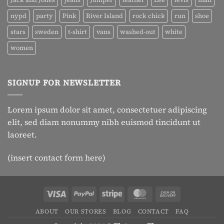
nypd
party
Pink
River Island
rock chick
run
shoe
stars
sweden
t-shirt
vans
washed-out
white
women
SIGNUP FOR NEWSLETTER
Lorem ipsum dolor sit amet, consectetuer adipiscing
elit, sed diam nonummy nibh euismod tincidunt ut
laoreet.
(insert contact form here)
Visa
PayPal
Stripe
MasterCard
Cash
On
ABOUT
OUR STORES
BLOG
CONTACT
FAQ
Delivery