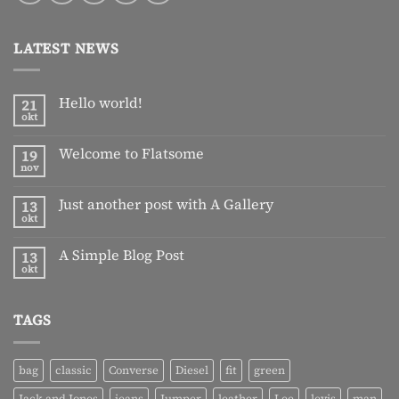
LATEST NEWS
Hello world!
21
okt
Geen
reacties
op
Welcome to Flatsome
19
Hello
world!
nov
Geen
reacties
op
Just another post with A Gallery
13
Welcome
to
okt
Geen
Flatsome
reacties
op
A Simple Blog Post
13
Just
another
okt
Geen
post
reacties
with
op
A
A
Gallery
TAGS
Simple
Blog
Post
bag
classic
Converse
Diesel
fit
green
Jack and Jones
jeans
Jumper
leather
Lee
levis
man