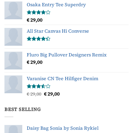
Osaka Entry Tee Superdry
€
29,00
Gewaardeerd
4.00
uit
5
All Star Canvas Hi Converse
Gewaardeerd
4.33
uit 5
Fluro Big Pullover Designers Remix
€
29,00
Varanise CN Tee Hilfiger Denim
Oorspronkelijke
Huidige
€
29,00
€
29,00
Gewaardeerd
3.50
uit
prijs
prijs
5
was:
is:
BEST SELLING
€ 29,00.
€ 29,00.
Daisy Bag Sonia by Sonia Rykiel