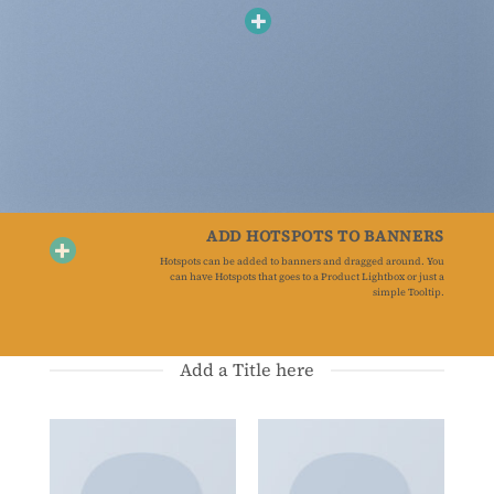
ADD HOTSPOTS TO BANNERS
Hotspots can be added to banners and dragged around. You
can have Hotspots that goes to a Product Lightbox or just a
simple Tooltip.
Add a Title here