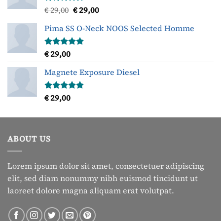
Oorspronkelijke
Huidige
€
29,00
€
29,00
Gewaardeerd
5.00
uit 5
prijs
prijs
Pima SS O-Neck NOOS Selected Homme
was:
is:
€ 29,00.
€ 29,00.
€
29,00
Gewaardeerd
5.00
uit 5
Magnete Exposure Diesel
€
29,00
Gewaardeerd
5.00
uit 5
ABOUT US
Lorem ipsum dolor sit amet, consectetuer adipiscing
elit, sed diam nonummy nibh euismod tincidunt ut
laoreet dolore magna aliquam erat volutpat.