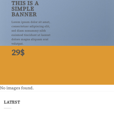
THIS IS A
SIMPLE
BANNER
Lorem ipsum dolor sit amet,
consectetuer adipiscing elit,
sed diam nonummy nibh
euismod tincidunt ut laoreet
dolore magna aliquam erat
volutpat.
29$
No images found.
LATEST