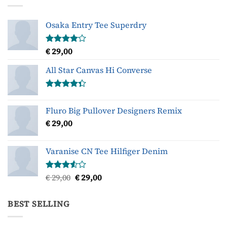
Osaka Entry Tee Superdry
€
29,00
Gewaardeerd
4.00
uit
5
All Star Canvas Hi Converse
Gewaardeerd
4.33
uit 5
Fluro Big Pullover Designers Remix
€
29,00
Varanise CN Tee Hilfiger Denim
Oorspronkelijke
Huidige
€
29,00
€
29,00
Gewaardeerd
3.50
uit
prijs
prijs
5
was:
is:
BEST SELLING
€ 29,00.
€ 29,00.