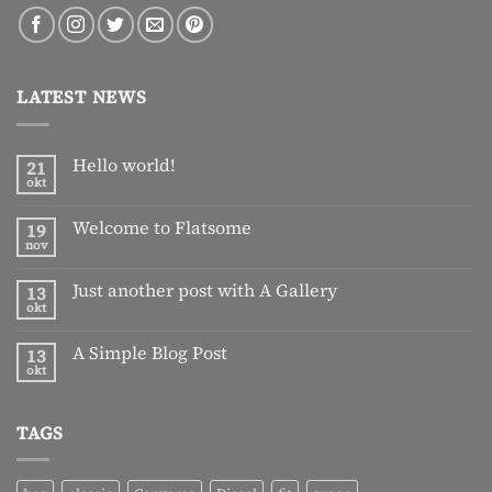
LATEST NEWS
Hello world!
21
okt
Geen
reacties
op
Welcome to Flatsome
19
Hello
world!
nov
Geen
reacties
op
Just another post with A Gallery
13
Welcome
to
okt
Geen
Flatsome
reacties
op
A Simple Blog Post
13
Just
another
okt
Geen
post
reacties
with
op
A
A
Gallery
TAGS
Simple
Blog
Post