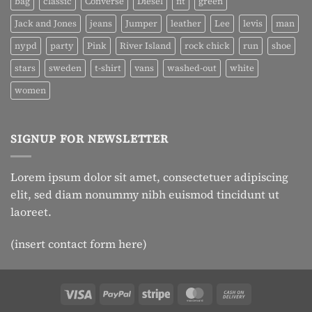
bag
classic
Converse
Diesel
fit
green
Jack and Jones
jeans
Jumper
leather
Lee
levis
man
nypd
party
Pink
River Island
rock chick
run
shoe
stars
sweden
t-shirt
vans
washed-out
white
women
SIGNUP FOR NEWSLETTER
Lorem ipsum dolor sit amet, consectetuer adipiscing
elit, sed diam nonummy nibh euismod tincidunt ut
laoreet.
(insert contact form here)
Visa
PayPal
Stripe
MasterCard
Cash
On