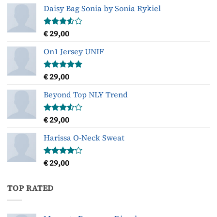
Daisy Bag Sonia by Sonia Rykiel
€
29,00
Gewaardeerd
3.50
uit
5
On1 Jersey UNIF
€
29,00
Gewaardeerd
5.00
uit 5
Beyond Top NLY Trend
€
29,00
Gewaardeerd
3.50
uit
5
Harissa O-Neck Sweat
€
29,00
Gewaardeerd
4.00
uit
5
TOP RATED