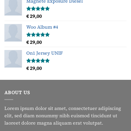
Magnete Exposure Diesel
€
29,00
Gewaardeerd
5.00
uit 5
Woo Album #4
€
29,00
Gewaardeerd
5.00
uit 5
On1 Jersey UNIF
€
29,00
Gewaardeerd
5.00
uit 5
ABOUT US
Lorem ipsum dolor sit amet, consectetuer adipiscing
elit, sed diam nonummy nibh euismod tincidunt ut
laoreet dolore magna aliquam erat volutpat.