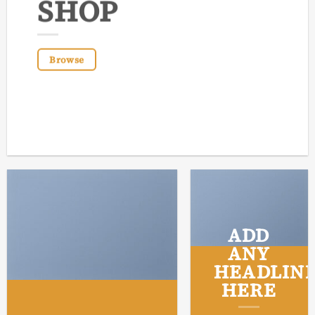
SHOP
Browse
ADD
ANY
HEADLIN
HERE