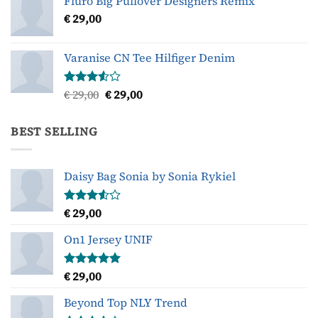
Fluro Big Pullover Designers Remix
€
29,00
Varanise CN Tee Hilfiger Denim
Oorspronkelijke
Huidige
€
29,00
€
29,00
Gewaardeerd
3.50
uit
prijs
prijs
5
was:
is:
BEST SELLING
€ 29,00.
€ 29,00.
Daisy Bag Sonia by Sonia Rykiel
€
29,00
Gewaardeerd
3.50
uit
5
On1 Jersey UNIF
€
29,00
Gewaardeerd
5.00
uit 5
Beyond Top NLY Trend