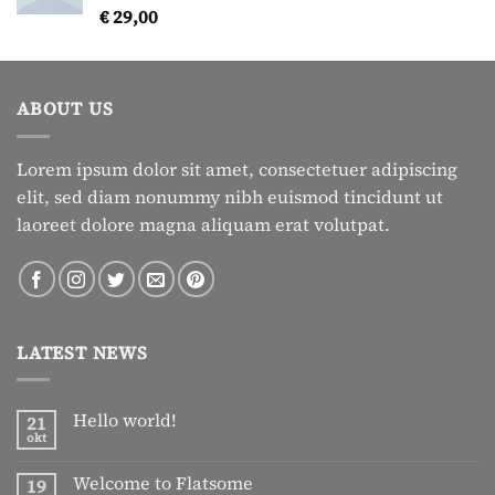
€
29,00
Gewaardeerd
5.00
uit 5
ABOUT US
Lorem ipsum dolor sit amet, consectetuer adipiscing
elit, sed diam nonummy nibh euismod tincidunt ut
laoreet dolore magna aliquam erat volutpat.
LATEST NEWS
Hello world!
21
okt
Geen
reacties
op
Welcome to Flatsome
19
Hello