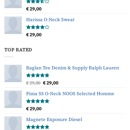
€
29,00
Gewaardeerd
3.50
uit
5
Harissa O-Neck Sweat
€
29,00
Gewaardeerd
4.00
uit
5
TOP RATED
Raglan Tee Denim & Supply Ralph Lauren
Oorspronkelijke
Huidige
€
29,00
€
29,00
Gewaardeerd
5.00
uit 5
prijs
prijs
Pima SS O-Neck NOOS Selected Homme
was:
is:
€ 29,00.
€ 29,00.
€
29,00
Gewaardeerd
5.00
uit 5
Magnete Exposure Diesel