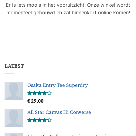
Er is iets moois in het vooruitzicht! Onze winkel wordt
momenteel gebouwd en zal binnenkort online komen!
LATEST
Osaka Entry Tee Superdry
€
29,00
Gewaardeerd
4.00
uit
5
All Star Canvas Hi Converse
Gewaardeerd
4.33
uit 5