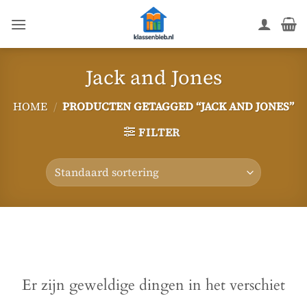
Ga
naar
inhoud
Jack and Jones
HOME
/
PRODUCTEN GETAGGED “JACK AND JONES”
FILTER
Ga
naar
de
inhoud
Er zijn geweldige dingen in het verschiet