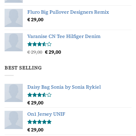
Gewaardeerd
4.33
uit 5
Fluro Big Pullover Designers Remix
€
29,00
Varanise CN Tee Hilfiger Denim
Oorspronkelijke
Huidige
€
29,00
€
29,00
Gewaardeerd
3.50
uit
prijs
prijs
5
was:
is:
BEST SELLING
€ 29,00.
€ 29,00.
Daisy Bag Sonia by Sonia Rykiel
€
29,00
Gewaardeerd
3.50
uit
5
On1 Jersey UNIF
€
29,00
Gewaardeerd
5.00
uit 5