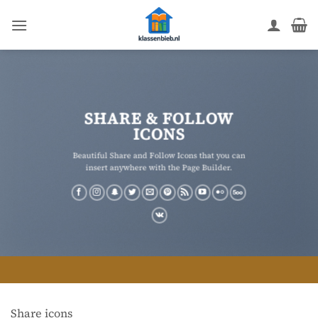
Ga
naar
inhoud
SHARE & FOLLOW
ICONS
Beautiful Share and Follow Icons that you can
insert anywhere with the Page Builder.
Share icons