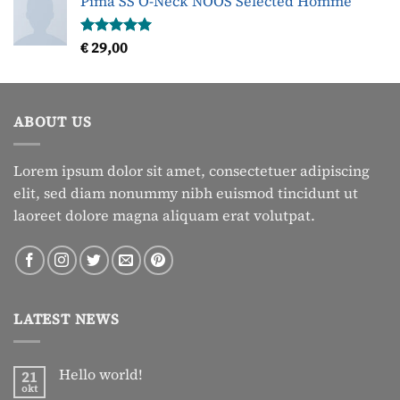
Pima SS O-Neck NOOS Selected Homme
was:
is:
€ 29,00.
€ 29,00.
€
29,00
Gewaardeerd
5.00
uit 5
ABOUT US
Lorem ipsum dolor sit amet, consectetuer adipiscing
elit, sed diam nonummy nibh euismod tincidunt ut
laoreet dolore magna aliquam erat volutpat.
LATEST NEWS
Hello world!
21
okt
Geen