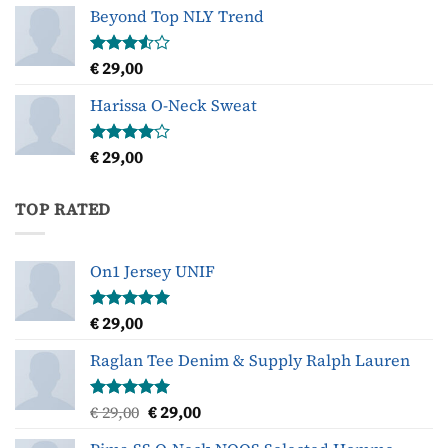
Beyond Top NLY Trend
€
29,00
Gewaardeerd
3.50
uit
5
Harissa O-Neck Sweat
€
29,00
Gewaardeerd
4.00
uit
5
TOP RATED
On1 Jersey UNIF
€
29,00
Gewaardeerd
5.00
uit 5
Raglan Tee Denim & Supply Ralph Lauren
Oorspronkelijke
Huidige
€
29,00
€
29,00
Gewaardeerd
5.00
uit 5
prijs
prijs