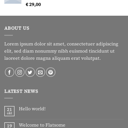
€
29,00
Gewaardeerd
5.00
uit 5
ABOUT US
Lorem ipsum dolor sit amet, consectetuer adipiscing
elit, sed diam nonummy nibh euismod tincidunt ut
laoreet dolore magna aliquam erat volutpat.
LATEST NEWS
Hello world!
21
okt
Geen
reacties
op
Welcome to Flatsome
19
Hello