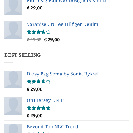
Fluro Big Pullover Designers Remix
€
29,00
Varanise CN Tee Hilfiger Denim
Oorspronkelijke
Huidige
€
29,00
€
29,00
Gewaardeerd
3.50
uit
prijs
prijs
5
was:
is:
BEST SELLING
€ 29,00.
€ 29,00.
Daisy Bag Sonia by Sonia Rykiel
€
29,00
Gewaardeerd
3.50
uit
5
On1 Jersey UNIF
€
29,00
Gewaardeerd
5.00
uit 5
Beyond Top NLY Trend