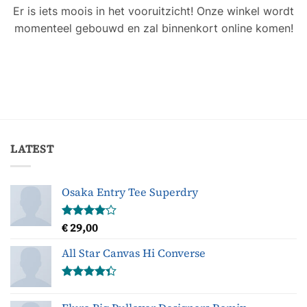
Er is iets moois in het vooruitzicht! Onze winkel wordt
momenteel gebouwd en zal binnenkort online komen!
LATEST
Osaka Entry Tee Superdry
€
29,00
Gewaardeerd
4.00
uit
5
All Star Canvas Hi Converse
Gewaardeerd
4.33
uit 5