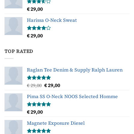
€
29,00
Gewaardeerd
3.50
uit
5
Harissa O-Neck Sweat
€
29,00
Gewaardeerd
4.00
uit
5
TOP RATED
Raglan Tee Denim & Supply Ralph Lauren
Oorspronkelijke
Huidige
€
29,00
€
29,00
Gewaardeerd
5.00
uit 5
prijs
prijs
Pima SS O-Neck NOOS Selected Homme
was:
is:
€ 29,00.
€ 29,00.
€
29,00
Gewaardeerd
5.00
uit 5
Magnete Exposure Diesel