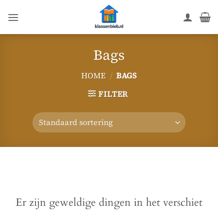
Ga
naar
inhoud
Bags
HOME
/
BAGS
FILTER
Ga
naar
de
inhoud
Er zijn geweldige dingen in het verschiet