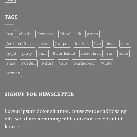
Geen
post
reacties
with
op
A
A
Gallery
TAGS
Simple
Blog
Post
bag
classic
Converse
Diesel
fit
green
Jack and Jones
jeans
Jumper
leather
Lee
levis
man
nypd
party
Pink
River Island
rock chick
run
shoe
stars
sweden
t-shirt
vans
washed-out
white
women
SIGNUP FOR NEWSLETTER
Lorem ipsum dolor sit amet, consectetuer adipiscing
elit, sed diam nonummy nibh euismod tincidunt ut
laoreet.