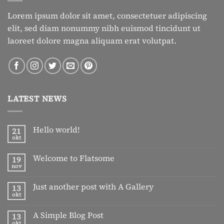
Lorem ipsum dolor sit amet, consectetuer adipiscing
elit, sed diam nonummy nibh euismod tincidunt ut
laoreet dolore magna aliquam erat volutpat.
LATEST NEWS
Hello world!
21
okt
Geen
reacties
op
Welcome to Flatsome
19
Hello
world!
nov
Geen
reacties
op
Just another post with A Gallery
13
Welcome
to
okt
Geen
Flatsome
reacties
op
A Simple Blog Post
13
Just
another
okt