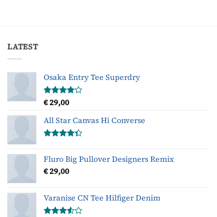
LATEST
Osaka Entry Tee Superdry
€
29,00
Gewaardeerd
4.00
uit
5
All Star Canvas Hi Converse
Gewaardeerd
4.33
uit 5
Fluro Big Pullover Designers Remix
€
29,00
Varanise CN Tee Hilfiger Denim