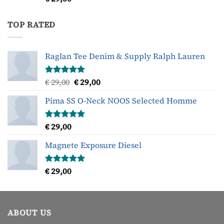
4.00
uit
5
TOP RATED
Raglan Tee Denim & Supply Ralph Lauren
Oorspronkelijke
Huidige
€
29,00
€
29,00
Gewaardeerd
5.00
uit 5
prijs
prijs
Pima SS O-Neck NOOS Selected Homme
was:
is:
€ 29,00.
€ 29,00.
€
29,00
Gewaardeerd
5.00
uit 5
Magnete Exposure Diesel
€
29,00
Gewaardeerd
5.00
uit 5
ABOUT US