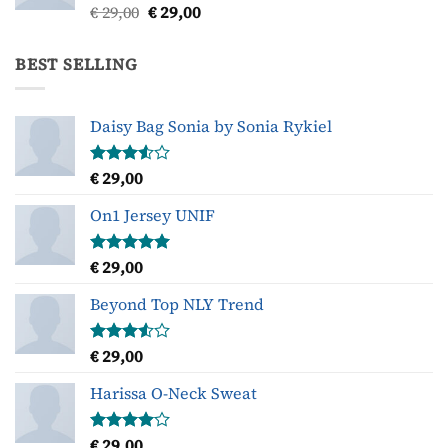
Oorspronkelijke
Huidige
€
29,00
€
29,00
Gewaardeerd
3.50
uit
prijs
prijs
5
was:
is:
BEST SELLING
€ 29,00.
€ 29,00.
Daisy Bag Sonia by Sonia Rykiel
€
29,00
Gewaardeerd
3.50
uit
5
On1 Jersey UNIF
€
29,00
Gewaardeerd
5.00
uit 5
Beyond Top NLY Trend
€
29,00
Gewaardeerd
3.50
uit
5
Harissa O-Neck Sweat
€
29,00
Gewaardeerd