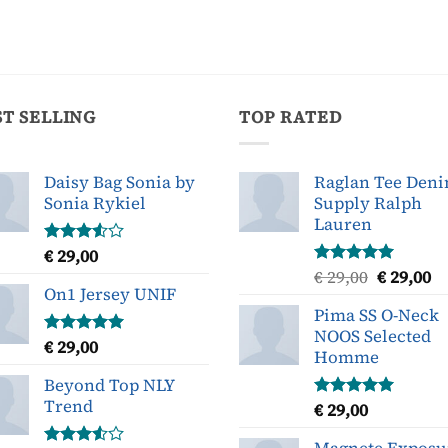
ST SELLING
TOP RATED
Daisy Bag Sonia by
Raglan Tee Den
Sonia Rykiel
Supply Ralph
Lauren
€
29,00
Gewaardeerd
3.50
uit
Oorspron
H
€
29,00
€
29,00
Gewaardeerd
5
On1 Jersey UNIF
5.00
uit 5
prijs
pr
Pima SS O-Neck
was:
is
NOOS Selected
€ 29,00.
€ 
€
29,00
Gewaardeerd
Homme
5.00
uit 5
Beyond Top NLY
Trend
€
29,00
Gewaardeerd
5.00
uit 5