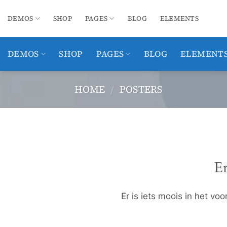
Ga
naar
DEMOS
SHOP
PAGES
BLOG
ELEMENTS
inhoud
DEMOS
SHOP
PAGES
BLOG
ELEMENT
HOME
/
POSTERS
Ga
naar
de
inhoud
Er
Er is iets moois in het v