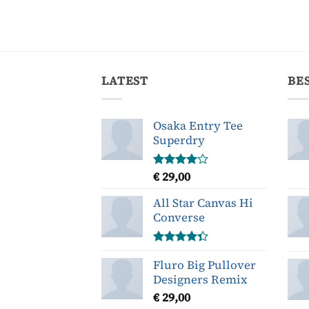
LATEST
BE
Osaka Entry Tee
Superdry
€
29,00
Gewaardeerd
4.00
uit
5
All Star Canvas Hi
Converse
Gewaardeerd
Fluro Big Pullover
4.33
uit 5
Designers Remix
€
29,00