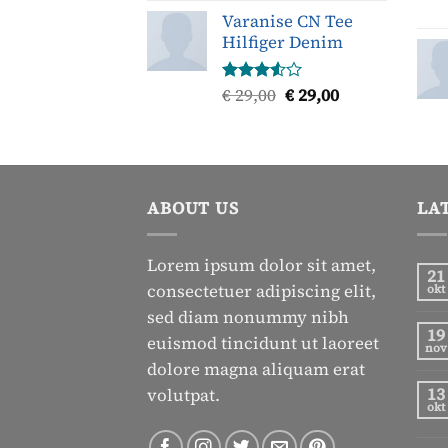
Varanise CN Tee
Hilfiger Denim
Oorspronkelijke
Huidige
€
29,00
€
29,00
Gewaardeerd
3.50
uit
prijs
prijs
5
was:
is:
€ 29,00.
€ 29,00.
ABOUT US
LA
Lorem ipsum dolor sit amet,
21
consectetuer adipiscing elit,
okt
sed diam nonummy nibh
19
euismod tincidunt ut laoreet
nov
dolore magna aliquam erat
13
volutpat.
okt