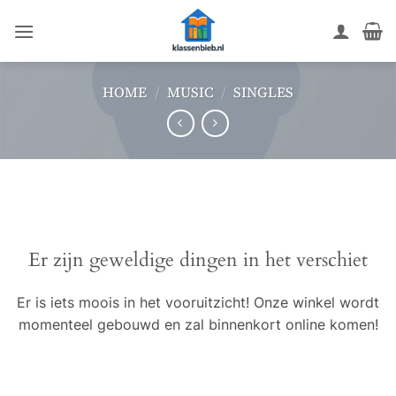
Ga
naar
inhoud
HOME
/
MUSIC
/
SINGLES
Ga
naar
de
inhoud
Er zijn geweldige dingen in het verschiet
Er is iets moois in het vooruitzicht! Onze winkel wordt
momenteel gebouwd en zal binnenkort online komen!