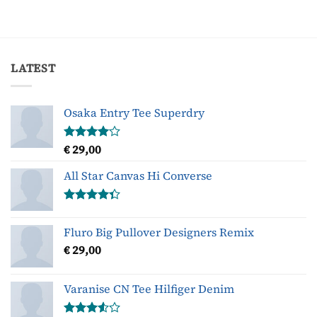
LATEST
Osaka Entry Tee Superdry
€
29,00
Gewaardeerd
4.00
uit
5
All Star Canvas Hi Converse
Gewaardeerd
4.33
uit 5
Fluro Big Pullover Designers Remix
€
29,00
Varanise CN Tee Hilfiger Denim