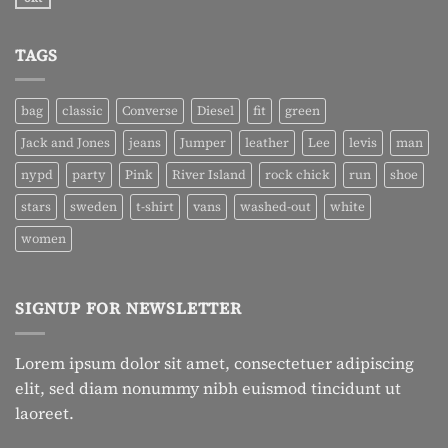
Geen
post
reacties
with
op
A
A
Gallery
TAGS
Simple
Blog
Post
bag
classic
Converse
Diesel
fit
green
Jack and Jones
jeans
Jumper
leather
Lee
levis
man
nypd
party
Pink
River Island
rock chick
run
shoe
stars
sweden
t-shirt
vans
washed-out
white
women
SIGNUP FOR NEWSLETTER
Lorem ipsum dolor sit amet, consectetuer adipiscing
elit, sed diam nonummy nibh euismod tincidunt ut
laoreet.