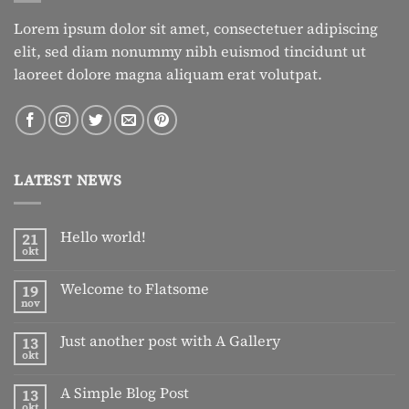
Lorem ipsum dolor sit amet, consectetuer adipiscing
elit, sed diam nonummy nibh euismod tincidunt ut
laoreet dolore magna aliquam erat volutpat.
LATEST NEWS
Hello world!
21
okt
Geen
reacties
op
Welcome to Flatsome
19
Hello
world!
nov
Geen
reacties
op
Just another post with A Gallery
13
Welcome
to
okt
Geen
Flatsome
reacties
op
A Simple Blog Post
13
Just
another
okt