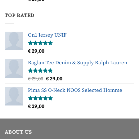
4.00
uit
5
TOP RATED
On1 Jersey UNIF
€
29,00
Gewaardeerd
5.00
uit 5
Raglan Tee Denim & Supply Ralph Lauren
Oorspronkelijke
Huidige
€
29,00
€
29,00
Gewaardeerd
5.00
uit 5
prijs
prijs
Pima SS O-Neck NOOS Selected Homme
was:
is:
€ 29,00.
€ 29,00.
€
29,00
Gewaardeerd
5.00
uit 5
ABOUT US