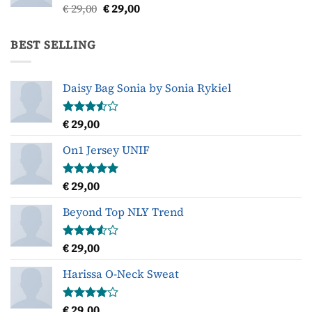
Oorspronkelijke
Huidige
€
29,00
€
29,00
Gewaardeerd
3.50
uit
prijs
prijs
5
was:
is:
BEST SELLING
€ 29,00.
€ 29,00.
Daisy Bag Sonia by Sonia Rykiel
€
29,00
Gewaardeerd
3.50
uit
5
On1 Jersey UNIF
€
29,00
Gewaardeerd
5.00
uit 5
Beyond Top NLY Trend
€
29,00
Gewaardeerd
3.50
uit
5
Harissa O-Neck Sweat
€
29,00
Gewaardeerd