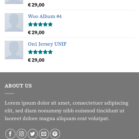
€
29,00
Gewaardeerd
5.00
uit 5
Woo Album #4
€
29,00
Gewaardeerd
5.00
uit 5
On1 Jersey UNIF
€
29,00
Gewaardeerd
5.00
uit 5
ABOUT US
Lorem ipsum dolor sit amet, consectetuer adipiscing
elit, sed diam nonummy nibh euismod tincidunt ut
laoreet dolore magna aliquam erat volutpat.