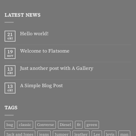
LATEST NEWS
Hello world!
21
okt
Geen
reacties
op
Welcome to Flatsome
19
Hello
world!
nov
Geen
reacties
op
Just another post with A Gallery
13
Welcome
to
okt
Geen
Flatsome
reacties
op
A Simple Blog Post
13
Just
another
okt
Geen
post
reacties
with
op
A
A
Gallery
TAGS
Simple
Blog
Post
bag
classic
Converse
Diesel
fit
green
Jack and Jones
jeans
Jumper
leather
Lee
levis
man