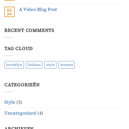
post
reacties
with
op
A
A Video Blog Post
01
A
Gallery
Simple
jan
Geen
Blog
reacties
Post
op
A
RECENT COMMENTS
Video
Blog
Post
TAG CLOUD
brooklyn
fashion
style
women
CATEGORIEËN
Style
(5)
Uncategorized
(4)
ARCHIEVEN