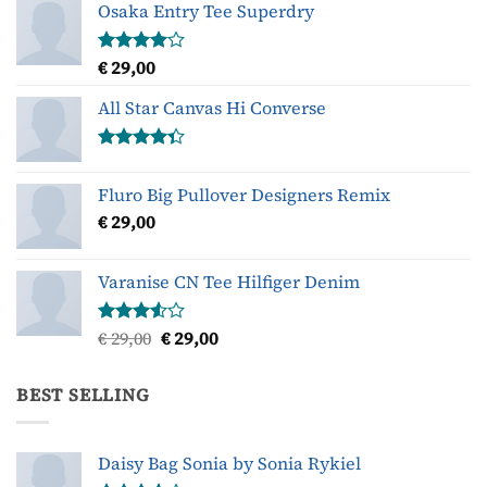
Osaka Entry Tee Superdry
€
29,00
Gewaardeerd
4.00
uit
5
All Star Canvas Hi Converse
Gewaardeerd
4.33
uit 5
Fluro Big Pullover Designers Remix
€
29,00
Varanise CN Tee Hilfiger Denim
Oorspronkelijke
Huidige
€
29,00
€
29,00
Gewaardeerd
3.50
uit
prijs
prijs
5
was:
is:
BEST SELLING
€ 29,00.
€ 29,00.
Daisy Bag Sonia by Sonia Rykiel