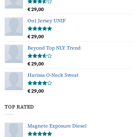
€
29,00
Gewaardeerd
3.50
uit
5
On1 Jersey UNIF
€
29,00
Gewaardeerd
5.00
uit 5
Beyond Top NLY Trend
€
29,00
Gewaardeerd
3.50
uit
5
Harissa O-Neck Sweat
€
29,00
Gewaardeerd
4.00
uit
5
TOP RATED
Magnete Exposure Diesel