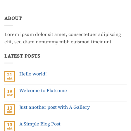
ABOUT
Lorem ipsum dolor sit amet, consectetuer adipiscing
elit, sed diam nonummy nibh euismod tincidunt.
LATEST POSTS
Hello world!
21
okt
Geen
reacties
op
Welcome to Flatsome
19
Hello
world!
nov
Geen
reacties
op
Just another post with A Gallery
13
Welcome
to
okt
Geen
Flatsome
reacties
op
A Simple Blog Post
13
Just
another
okt
Geen